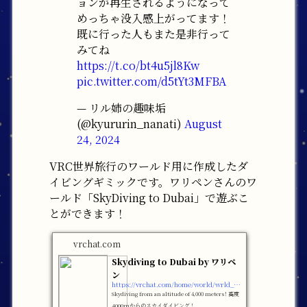
ョンが再生されるようになって
めっちゃ没入感上がってます！
既に行った人もまた是非行って
みてね
https://t.co/bt4u5jl8Kw
pic.twitter.com/d5tYt3MFBA
— リル姉の趣味垢
(@kyururin_nanati)
August
24, 2024
VRC世界旅行のワールド用に作成したダ
イビングギミックです。ワリペンさんのワ
ールド「SkyDiving to Dubai」で遊ぶこ
とができます！
vrchat.com
Skydiving to Dubai by ワリペ
ン
https://vrchat.com/home/world/wrld_ef82e73d-e399-4f3c-9cb6-02bc01d613e5
Skydiving from an altitude of 4‚000 metersǃ 高度
4000mからのスカイダイビング！