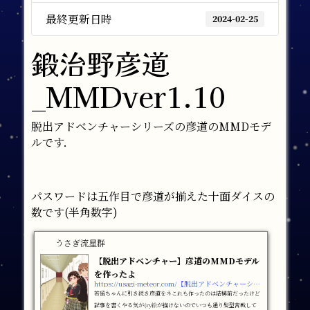
最終更新日時
2024-02-25
鍛治野彦道
_MMDver1.10
脱出アドベンチャーシリーズの彦道のMMDモデ
ルです．
パスワードは五作目で彦道が揃えた十面ダイスの
数です(半角数字)
うさぎ流星群
【脱出アドベンチャー】彦道のMMDモデル
を作ったよ
https://usagi-meteor.com/【脱出アドベンチャーシリーズ】彦道のmmdモデル
若留ちゃんに引き続き彦道をネこれも作ったのは結構前だったけど
記事を書くやる気が(ry絵が描けないのでいつも通り髪型苦戦して