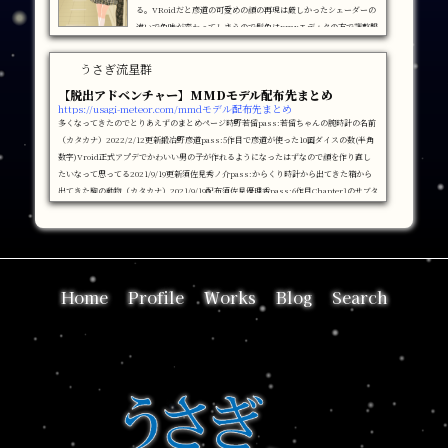
る。VRoidだと彦道の可愛めの顔の再現は厳しかったシェーダーの
違いで色味が変わってしまうので髪色はpmxエディタの方で調整服
は今回はテクスチャで勝負に…してたんだけどちゃんとメタセコで
襟を作りましたジャケットの裾に物理演算をつけたかったのでVRo
うさぎ流星群
idからジャケットとシャツを別々に作ってエクスポートして合体さ
【脱出アドベンチャー】MMDモデル配布先まとめ
せるなどしました。タイはメタセコ製ですちゃんと彦道くんのスカ
https://usagi-meteor.com/mmdモデル配布先まとめ
ート(概念)がひらひらし...
多くなってきたのでとりあえずのまとめページ時野若留pass:若留ちゃんの腕時計の名前
（カタカナ）2022/2/12更新鍛冶野彦道pass:5作目で彦道が使った10面ダイスの数(半角
数字)Vroid正式アプデでかわいい男の子が作れるようになったはずなので顔を作り直し
たいなって思ってる2021/9/19更新須佐見秀ノ介pass:からくり時計から出てきた箱から
出てきた駒の動物（カタカナ）2021/9/19配布須佐見優理香pass:6作目Chapter1のサブタ
イトル(英語7字、1文字目大文字)2022/2/12更新千波鏡華pass:バックログの動物（漢字2
文字）2022/2/12配布紫ノ宮...
Home
Profile
Works
Blog
Search