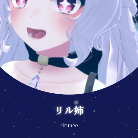
リル姉
rirunee