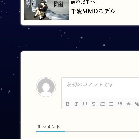
前の記事へ
千波MMDモデル
0
コメント