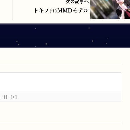
次の記事へ
トキノﾁｬﾝMMDモデル
{}
[+]