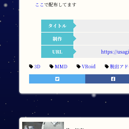
ここ
で配布してます
タイトル
制作
URL
https://u
3D
MMD
VRoid
脱出ア